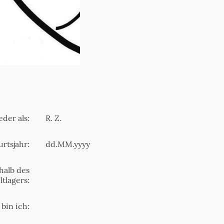
der als:
R. Z.
rtsjahr:
dd.MM.yyyy
halb des
ltlagers:
 bin ich: