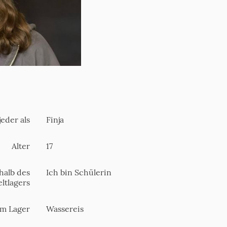
eder als
Finja
Alter
17
halb des
Ich bin Schülerin
eltlagers
im Lager
Wassereis