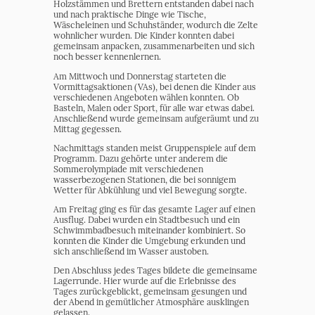
Holzstämmen und Brettern entstanden dabei nach
und nach praktische Dinge wie Tische,
Wäscheleinen und Schuhständer, wodurch die Zelte
wohnlicher wurden. Die Kinder konnten dabei
gemeinsam anpacken, zusammenarbeiten und sich
noch besser kennenlernen.
Am Mittwoch und Donnerstag starteten die
Vormittagsaktionen (VAs), bei denen die Kinder aus
verschiedenen Angeboten wählen konnten. Ob
Basteln, Malen oder Sport, für alle war etwas dabei.
Anschließend wurde gemeinsam aufgeräumt und zu
Mittag gegessen.
Nachmittags standen meist Gruppenspiele auf dem
Programm. Dazu gehörte unter anderem die
Sommerolympiade mit verschiedenen
wasserbezogenen Stationen, die bei sonnigem
Wetter für Abkühlung und viel Bewegung sorgte.
Am Freitag ging es für das gesamte Lager auf einen
Ausflug. Dabei wurden ein Stadtbesuch und ein
Schwimmbadbesuch miteinander kombiniert. So
konnten die Kinder die Umgebung erkunden und
sich anschließend im Wasser austoben.
Den Abschluss jedes Tages bildete die gemeinsame
Lagerrunde. Hier wurde auf die Erlebnisse des
Tages zurückgeblickt, gemeinsam gesungen und
der Abend in gemütlicher Atmosphäre ausklingen
gelassen.